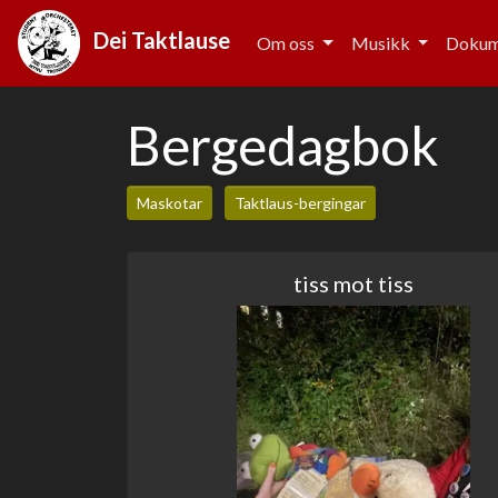
Dei Taktlause
Om oss
Musikk
Doku
Bergedagbok
Maskotar
Taktlaus-bergingar
tiss mot tiss