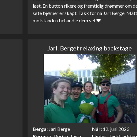
løst. En button rikere og fremtidig drømmer om d
søte bjørner er skapt. Takk for nå Jarl Berge. Måt
motstanden behandle dem vel ❤️
Jarl. Berget relaxing backstage
Berga
Jarl Berge
Når
12. juni 2023
Bergera
Dorian, Tanja,
Under
Tysklandstur