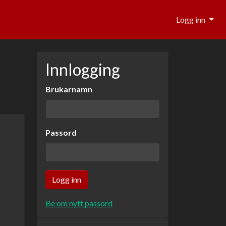
Logg inn
Innlogging
Brukarnamn
Passord
Be om nytt passord