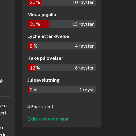
20 %
10 røyster
Medaljegalla
31 %
15 røyster
Lyche etter øvelse
8 %
4 røyster
Kake på øvelser
12 %
6 røyster
Juleavslutning
sh
2 %
1 røyst
kker
49 har stemt
tært
Eldre avstemmingar
en
riet