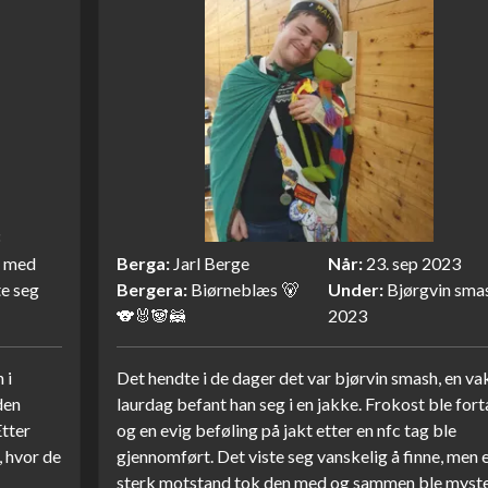
v med
Berga
Jarl Berge
Når
23. sep 2023
te seg
Bergera
Biørneblæs 🐻
Under
Bjørgvin sma
🐨🐰🐼🦝
2023
 i
Det hendte i de dager det var bjørvin smash, en va
den
laurdag befant han seg i en jakke. Frokost ble for
Etter
og en evig beføling på jakt etter en nfc tag ble
, hvor de
gjennomført. Det viste seg vanskelig å finne, men 
sterk motstand tok den med og sammen ble myste