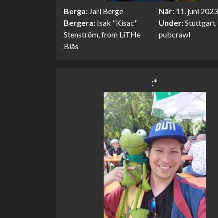
Berga
Jarl Berge
Når
11. juni 2023
Bergera
Isak "Kisac"
Under
Stuttgart
Stenström, from LiTHe
pubcrawl
Blås
:*