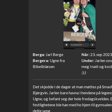
Berga
Jarl Berge
Når
23. sep 2023
Bergera
Ugne fra
Under
Jarlen so
Bibelblæsen
meg i natt og kos
;);)
Det skjedde i de dager at man møttes på Smash
Bjørgvin. Jarlen bare havna i hendene på legen
Ugne, og befant seg der hele fredagskvelden. 
festlighetene ble han med ho hjem til gymsalen
delte seng.