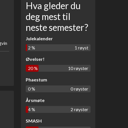
Hva gleder du
deg mest til
neste semester?
Julekalender
vin
2 %
1 røyst
Øvelser!
20 %
10 røyster
Phaestum
0 %
0 røyster
Årsmøte
4 %
2 røyster
SMASH