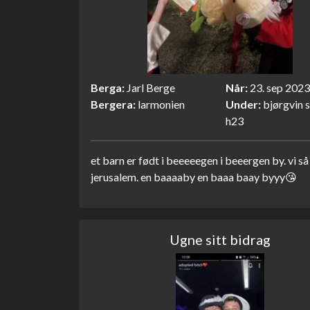
Berga
Jarl Berge
Når
23. sep 2023
Bergera
larmonien
Under
bjørgvin 
h23
et barn er født i beeeeegen i beeergen by. vi så
jerusalem. en baaaaby en baaa baay byyy😘
Ugne sitt bidrag