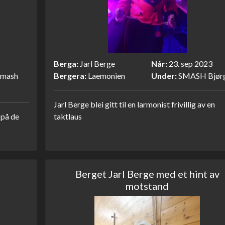
Berga
Jarl Berge
Når
23. sep 2023
smash
Bergera
Laemonien
Under
SMASH Bjørg
Jarl Berge blei gitt til en larmonist frivillig av en
 på de
taktlaus
Berget Jarl Berge med et hint av
motstand