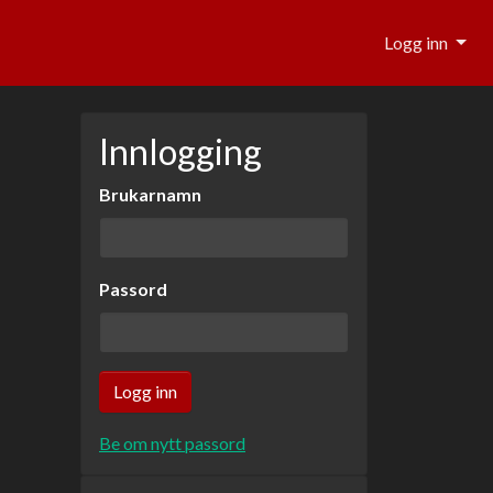
Logg inn
Innlogging
Brukarnamn
Passord
Be om nytt passord