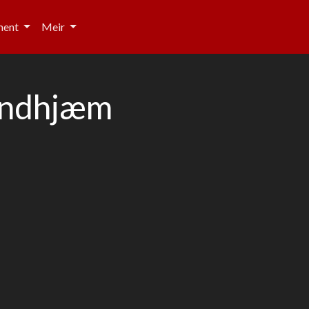
ment
Meir
ondhjæm