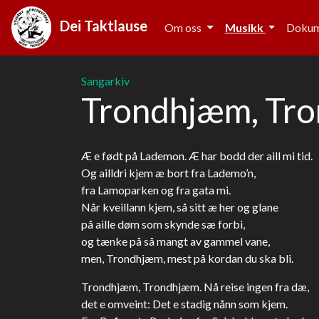
Dei Taktlause
Om oss
Musikk
Doku
Sangarkiv
Trondhjæm, Tr
Æ e født på Lademon. Æ har bodd der aill mi tid.
Og ailldri kjem æ bort fra Lademo’n,
fra Lamoparken og fra gata mi.
Når kveillann kjem, så sitt æ her og glane
på aille døm som skynde sæ forbi,
og tænke på så mangt av gammel vane,
men, Trondhjæm, mest på kordan du ska bli.
Trondhjæm, Trondhjæm. Nå reise ingen fra dæ,
det e omveint: Det e stadig nånn som kjem.