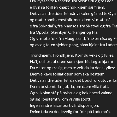
Fra Byåsen te Ranheim, fra Selsbakk og te Lade
e by’n så foill en knapt nok kjæm sæ fræm.
Det va aindre tider før når vi koinn gå ned te Øya
og møt trondhjæmsfolk, men dæm vi møte nå
e fra Sokndal’n, fra Namsos, fra Skatval og fra Fr
fra Oppdal, Steinkjer, Orkanger og Flå.
Og vi møte folk fra Haugesund, fra Sørreisa og F
og av og te, en sjelden gang, nånn kjeint fra Ladem
Trondhjæm, Trondhjæm. Korr du veks og fylles.
Ha’tj du hørt at dæm som kjem hit lægte hjæm?
Du e stor og trasig, men æ veit da ka det skylles:
Dæm e kave toillat dæm som ska bestæm.
Det va aindre tider før da det bodd folk utover la
Dæm bestemt da sjøl, da, om dæm villa fløtt.
Og vi koinn stå på bybrua og kekk nerri vainne,
og sjøl bestemt vi om vi ville spøtt.
Ingen aindre la sæ bort vår disposisjon.
Deinn tida va det levelig for folk på Lademo’n.