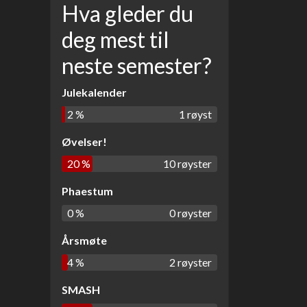
Hva gleder du
deg mest til
neste semester?
Julekalender
2 %
1 røyst
Øvelser!
20 %
10 røyster
Phaestum
0 %
0 røyster
Årsmøte
4 %
2 røyster
SMASH