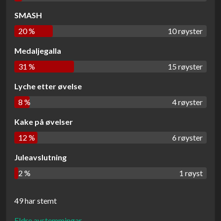
SMASH
20 %
10 røyster
Medaljegalla
31 %
15 røyster
Lyche etter øvelse
8 %
4 røyster
Kake på øvelser
12 %
6 røyster
Juleavslutning
2 %
1 røyst
49 har stemt
Eldre avstemmingar