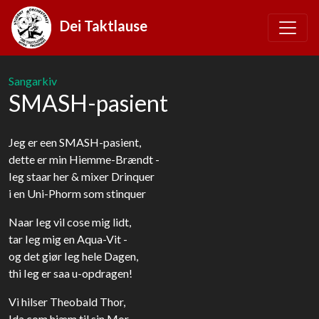
Dei Taktlause
Sangarkiv
SMASH-pasient
Jeg er een SMASH-pasient,
dette er min Hiemme-Brændt -
Ieg staar her & mixer Drinquer
i en Uni-Phorm som stinquer
Naar Ieg vil cose mig lidt,
tar Ieg mig en Aqua-Vit -
og det giør Ieg hele Dagen,
thi Ieg er saa u-opdragen!
Vi hilser Theobald Thor,
Ida com hiæm til sin Mor -