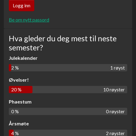
Be om nytt passord
Hva gleder du deg mest til neste
semester?
Julekalender
2 %
1 røyst
Øvelser!
20 %
10 røyster
Phaestum
0 %
0 røyster
Årsmøte
4 %
2 røyster