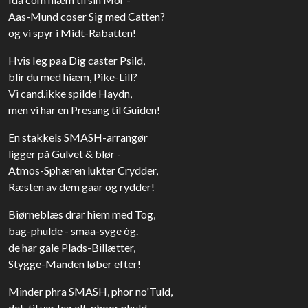
Aas-Mund coser Sig med Catten?
og vi spyr i Midt-Rabatten!
Hvis Ieg paa Dig caster Psild,
blir du med hiæm, Pike-Lill?
Vi cand.ikke spilde Haydn,
men vi har en Presang til Guiden!
En stakkels SMASH-arrangør
ligger på Gulvet & blør -
Atmos-Sphæren lukter Crydder,
Ræsten av dem gaar og rydder!
Biørneblæs drar hiem med Tog,
bag-phulde - smaa-syge òg.
de har gale Plads-Billætter,
Stygge-Manden løber efter!
Minder phra SMASH, phor no'Tuld,
det-til var Ieg alt-phoor phuld -