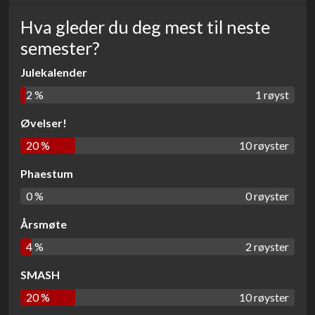
Hva gleder du deg mest til neste
semester?
Julekalender
2 %
1 røyst
Øvelser!
20 %
10 røyster
Phaestum
0 %
0 røyster
Årsmøte
4 %
2 røyster
SMASH
20 %
10 røyster