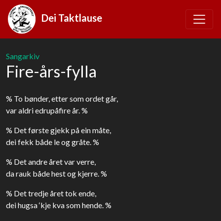
Dei Taktlause
Sangarkiv
Fire-års-fylla
% To bønder, etter som ordet går,
var aldri edrupåfire år. %
% Det første gjekk på ein måte,
dei fekk både le og gråte. %
% Det andre året var verre,
da rauk både hest og kjerre. %
% Det tredje året tok ende,
dei hugsa ‘kje kva som hende. %